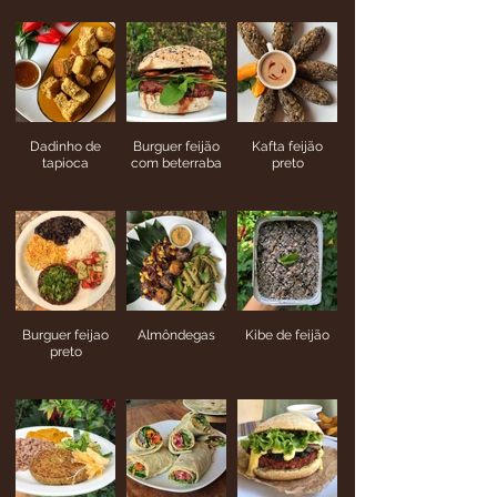
Dadinho de
Burguer feijão
Kafta feijão
tapioca
com beterraba
preto
Burguer feijao
Almôndegas
Kibe de feijão
preto