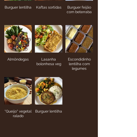
Burguer lentilha
Kaftas sortidas
Burguer feijão
com beterraba
Almôndegas
Lasanha
Escondidinho
bolonhesa veg
lentilha com
legumes
"Queijo" vegetal
Burguer lentilha
ralado