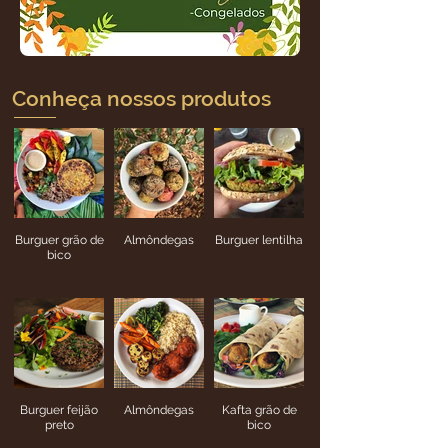
Conheça nossos produtos
Burguer grão de
Almôndegas
Burguer lentilha
bico
Burguer feijão
Almôndegas
Kafta grão de
preto
bico