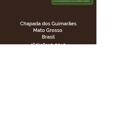
Chapada dos Guimarães
Mato Grosso
Brasil
(65)98115-7015
Nossa localização
Entregas
Cuiabá e
Chapada dos
Guimarães - MT
Fornecemos para
lojas,
supermercados, empórios
e
restaurantes.